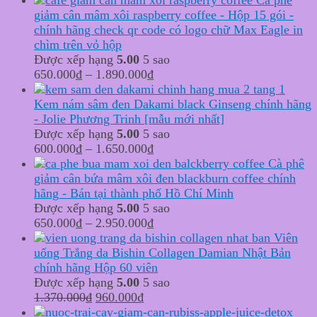
giảm cân mâm xôi raspberry coffee - Hộp 15 gói -
chính hãng check qr code có logo chữ Max Eagle in
chìm trên vỏ hộp
Được xếp hạng
5.00
5 sao
650.000
₫
–
1.890.000
₫
Kem nám sâm đen Dakami black Ginseng chính hãng
- Jolie Phương Trinh [mẫu mới nhất]
Được xếp hạng
5.00
5 sao
600.000
₫
–
1.650.000
₫
Cà phê
giảm cân bứa mâm xôi đen blackburn coffee chính
hãng - Bán tại thành phố Hồ Chí Minh
Được xếp hạng
5.00
5 sao
650.000
₫
–
2.950.000
₫
Viên
uống Trắng da Bishin Collagen Damian Nhật Bản
chính hãng Hộp 60 viên
Được xếp hạng
5.00
5 sao
Original
Current
1.370.000
₫
960.000
₫
price
price