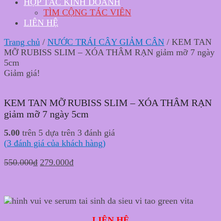
HỢP TÁC KINH DOANH
TÌM CỘNG TÁC VIÊN
LIÊN HỆ
Trang chủ
/
NƯỚC TRÁI CÂY GIẢM CÂN
/ KEM TAN
MỠ RUBISS SLIM – XÓA THÂM RẠN giảm mỡ 7 ngày
5cm
Giảm giá!
KEM TAN MỠ RUBISS SLIM – XÓA THÂM RẠN
giảm mỡ 7 ngày 5cm
5.00
trên 5 dựa trên
3
đánh giá
(
3
đánh giá của khách hàng)
Original
Current
550.000
₫
279.000
₫
price
price
was:
is:
550.000₫.
279.000₫.
LIÊN HỆ