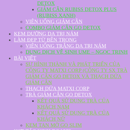
DETOX
GIẢM CÂN RUBISS DETOX PLUS
(RUBISS XANH)
VIÊN UỐNG GIẢM CÂN
COMBO GIẢM CÂN GO DETOX
KEM DƯỠNG DA TRỊ NÁM
LÀM ĐẸP TỪ BÊN TRONG
VIÊN UỐNG TRẮNG DA TRỊ NÁM
DUNG DỊCH VỆ SINH UME – NGỌC TRINH
BÀI VIẾT
SỰ HÌNH THÀNH VÀ PHÁT TRIỂN CỦA
CÔNG TY MATXI CORP (CÔNG TY SX TRÀ
GIẢM CÂN GO DETOX VÀ THẠCH DỨA
GIẢM CÂN
THẠCH DỨA MATXI CORP
TRÀ GIẢM CÂN GO DETOX
KẾT QUẢ SỬ DỤNG TRÀ CỦA
KHÁCH NAM
KẾT QUẢ SỬ DỤNG TRÀ CỦA
KHÁCH NỮ
KEM TAN MỠ GO SLIM