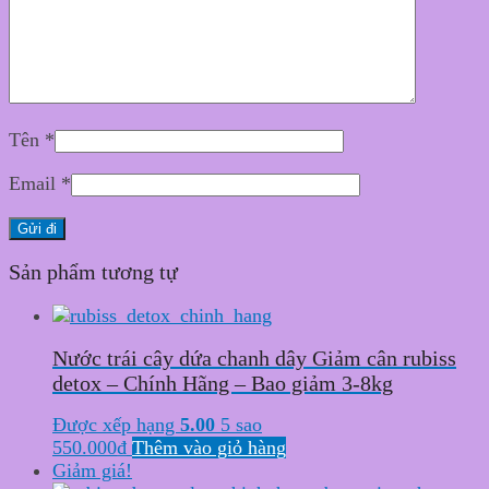
Tên
*
Email
*
Sản phẩm tương tự
Nước trái cây dứa chanh dây Giảm cân rubiss
detox – Chính Hãng – Bao giảm 3-8kg
Được xếp hạng
5.00
5 sao
550.000
₫
Thêm vào giỏ hàng
Giảm giá!