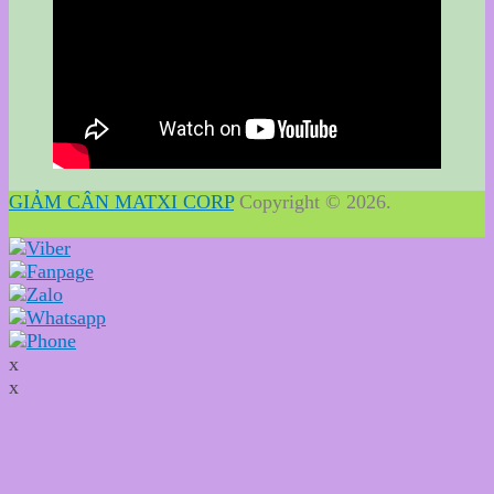
GIẢM CÂN MATXI CORP
Copyright © 2026.
x
x