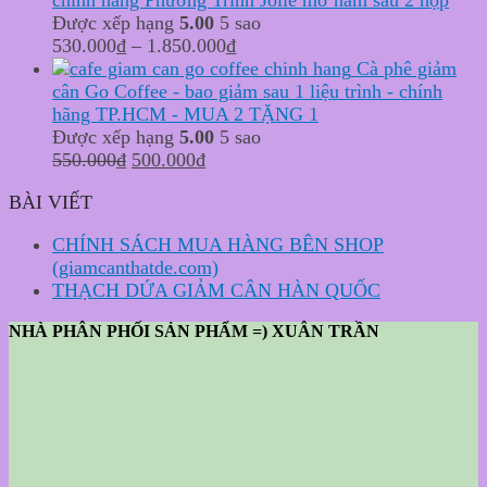
630.000₫.
550.000₫.
Được xếp hạng
5.00
5 sao
530.000
₫
–
1.850.000
₫
Cà phê giảm
cân Go Coffee - bao giảm sau 1 liệu trình - chính
hãng TP.HCM - MUA 2 TẶNG 1
Được xếp hạng
5.00
5 sao
Original
Current
550.000
₫
500.000
₫
price
price
BÀI VIẾT
was:
is:
550.000₫.
500.000₫.
CHÍNH SÁCH MUA HÀNG BÊN SHOP
(giamcanthatde.com)
THẠCH DỨA GIẢM CÂN HÀN QUỐC
NHÀ PHÂN PHỐI SẢN PHẨM =) XUÂN TRẦN