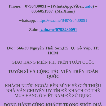
Phone: 0798430091 – (WhatsApp,Viber,
zalo
) –
0356051987 (Ms.Xuân)
whatsapp:
https://wa.me/840798430091
Zalo
:
zalo.me/0798430091
Đ/c : 566/39 Nguyễn Thái Sơn,P.5, Q. Gò Vấp, TP.
HCM
GIAO HÀNG MIỄN PHÍ TRÊN TOÀN QUỐC
TUYỂN SĨ VÀ CỘNG TÁC VIÊN TRÊN TOÀN
QUỐC
KHÁCH NƯỚC NGOÀI BÊN MÌNH SẼ GIỚI THIỆU
NHÀ VẬN CHUYỂN UY TÍN ĐỂ KHÁCH CÓ THỂ
MUA HÀNG Ở VIỆT NAM ĐỂ SỬ DỤNG
ĐỒNG HÀNH CÙNG KHÁCH TRONG SUỐT QUÁ