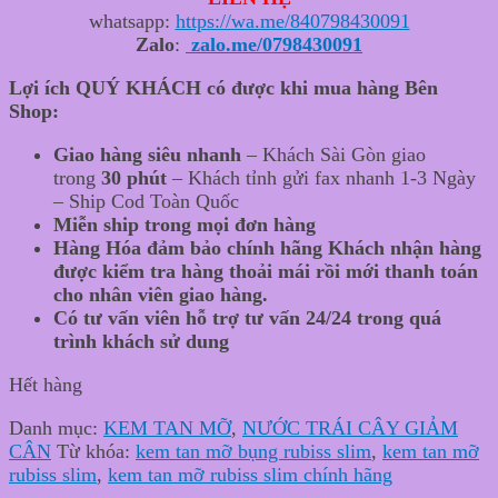
whatsapp:
https://wa.me/840798430091
Zalo
:
zalo.me/0798430091
Lợi ích QUÝ KHÁCH có được khi mua hàng Bên
Shop:
Giao hàng siêu nhanh
– Khách Sài Gòn giao
trong
30 phút
– Khách tỉnh gửi fax nhanh 1-3 Ngày
– Ship Cod Toàn Quốc
Miễn ship trong mọi đơn hàng
Hàng Hóa đảm bảo chính hãng Khách nhận hàng
được kiểm tra hàng thoải mái rồi mới thanh toán
cho nhân viên giao hàng.
Có tư vấn viên hỗ trợ tư vấn 24/24 trong quá
trình khách sử dung
Hết hàng
Danh mục:
KEM TAN MỠ
,
NƯỚC TRÁI CÂY GIẢM
CÂN
Từ khóa:
kem tan mỡ bụng rubiss slim
,
kem tan mỡ
rubiss slim
,
kem tan mỡ rubiss slim chính hãng