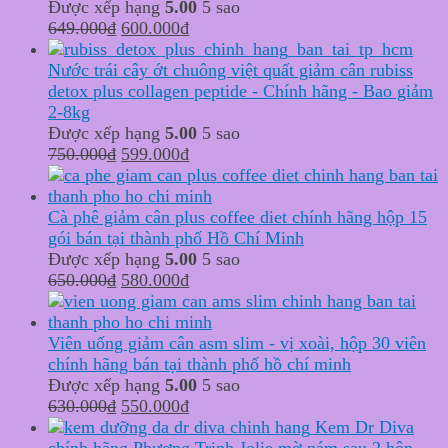
Được xếp hạng
5.00
5 sao
Original
Current
649.000
₫
600.000
₫
price
price
was:
is:
Nước trái cây ớt chuông việt quất giảm cân rubiss
649.000₫.
600.000₫.
detox plus collagen peptide - Chính hãng - Bao giảm
2-8kg
Được xếp hạng
5.00
5 sao
Original
Current
750.000
₫
599.000
₫
price
price
was:
is:
750.000₫.
599.000₫.
Cà phê giảm cân plus coffee diet chính hãng hộp 15
gói bán tại thành phố Hồ Chí Minh
Được xếp hạng
5.00
5 sao
Original
Current
650.000
₫
580.000
₫
price
price
was:
is:
650.000₫.
580.000₫.
Viên uống giảm cân asm slim - vị xoài, hộp 30 viên
chính hãng bán tại thành phố hồ chí minh
Được xếp hạng
5.00
5 sao
Original
Current
630.000
₫
550.000
₫
price
price
Kem Dr Diva
was:
is:
chính hãng Phương Trinh Jolie mờ nám sau 2 hộp