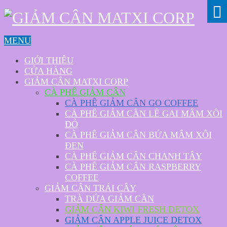
MENU
GIỚI THIỆU
CỬA HÀNG
GIẢM CÂN MATXI CORP
CÀ PHÊ GIẢM CÂN
CÀ PHÊ GIẢM CÂN GO COFFEE
CÀ PHÊ GIẢM CÂN LÊ GAI MÂM XÔI
ĐỎ
CÀ PHÊ GIẢM CÂN BỨA MÂM XÔI
ĐEN
CÀ PHÊ GIẢM CÂN CHANH TÂY
CÀ PHÊ GIẢM CÂN RASPBERRY
COFFEE
GIẢM CÂN TRÁI CÂY
TRÀ DỨA GIẢM CÂN
GIẢM CÂN KIWI FRESH DETOX
GIẢM CÂN APPLE JUICE DETOX