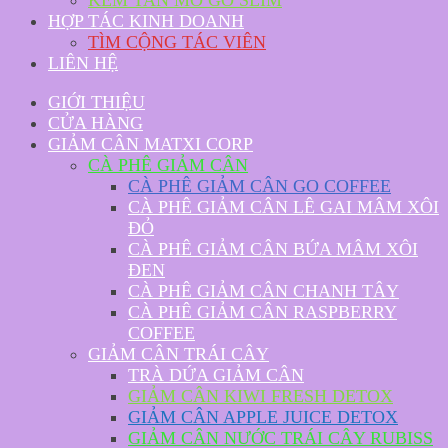
KEM TAN MỠ GO SLIM
HỢP TÁC KINH DOANH
TÌM CỘNG TÁC VIÊN
LIÊN HỆ
GIỚI THIỆU
CỬA HÀNG
GIẢM CÂN MATXI CORP
CÀ PHÊ GIẢM CÂN
CÀ PHÊ GIẢM CÂN GO COFFEE
CÀ PHÊ GIẢM CÂN LÊ GAI MÂM XÔI
ĐỎ
CÀ PHÊ GIẢM CÂN BỨA MÂM XÔI
ĐEN
CÀ PHÊ GIẢM CÂN CHANH TÂY
CÀ PHÊ GIẢM CÂN RASPBERRY
COFFEE
GIẢM CÂN TRÁI CÂY
TRÀ DỨA GIẢM CÂN
GIẢM CÂN KIWI FRESH DETOX
GIẢM CÂN APPLE JUICE DETOX
GIẢM CÂN NƯỚC TRÁI CÂY RUBISS