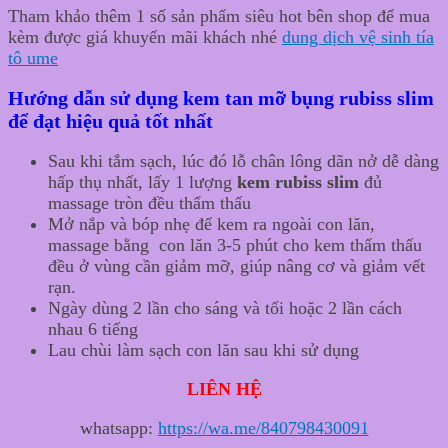
Tham khảo thêm 1 số sản phẩm siêu hot bên shop để mua
kèm được giá khuyến mãi khách nhé
dung dịch vệ sinh tía
tô ume
Hướng dẫn sử dụng kem tan mỡ bụng rubiss slim
để đạt hiệu quả tốt nhất
Sau khi tắm sạch, lúc đó lỗ chân lông dãn nở dễ dàng
hấp thụ nhất, lấy 1 lượng
kem rubiss slim
đủ
massage tròn đều thẩm thấu
Mở nắp và bóp nhẹ để kem ra ngoài con lăn,
massage bằng con lăn 3-5 phút cho kem thẩm thấu
đều ở vùng cần giảm mỡ, giúp nâng cơ và giảm vết
rạn.
Ngày dùng 2 lần cho sáng và tối hoặc 2 lần cách
nhau 6 tiếng
Lau chùi làm sạch con lăn sau khi sử dụng
LIÊN HỆ
whatsapp:
https://wa.me/840798430091