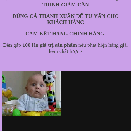
TRÌNH GIẢM CÂN
DÙNG CẢ THANH XUÂN ĐỂ TƯ VẤN CHO
KHÁCH HÀNG
CAM KẾT HÀNG CHÍNH HÃNG
Đền
gấp
100
lần
giá trị sản phẩm
nếu phát hiện hàng giả,
kém chất lượng