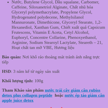
Nước, Butylene Glycol, Dầu squalane, Carbomer,
Caffeine, Siloxanetriol Alginate, Chất nhũ hóa
Glyceryl polymethacrylate, Propylene Glycol,
Hydrogenated polydecene, Methylsilanol
Mannuronate, Dimethicone, Glyceryl Stearate, 1,2-
Hexanediol, Xanthan Gum, Chiết xuất quả Capsicum
Frutescens, Vitamin E Aceta, Cetyl Alcohol,
Euphoryl, Concentre Collarine, Phenoxyethanol,
Arginine, Sodium Stearoyl Lactylate, Steareth – 21,
Hoạt chất tan mỡ VBE, Hương liệu
Bảo quản:
Nơi khô ráo thoáng mát tránh ánh nắng trực
tiếp
HSD
: 3 năm kể từ ngày sản xuất
Khối lượng tịnh:
100g
Tham Khảo sản phẩm
nước trái cây giảm cân rubiss
detox plus collagen peptide
hoặc
nước ép táo giảm cân
apple juice detox