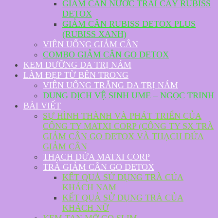
GIẢM CÂN NƯỚC TRÁI CÂY RUBISS
DETOX
GIẢM CÂN RUBISS DETOX PLUS
(RUBISS XANH)
VIÊN UỐNG GIẢM CÂN
COMBO GIẢM CÂN GO DETOX
KEM DƯỠNG DA TRỊ NÁM
LÀM ĐẸP TỪ BÊN TRONG
VIÊN UỐNG TRẮNG DA TRỊ NÁM
DUNG DỊCH VỆ SINH UME – NGỌC TRINH
BÀI VIẾT
SỰ HÌNH THÀNH VÀ PHÁT TRIỂN CỦA
CÔNG TY MATXI CORP (CÔNG TY SX TRÀ
GIẢM CÂN GO DETOX VÀ THẠCH DỨA
GIẢM CÂN
THẠCH DỨA MATXI CORP
TRÀ GIẢM CÂN GO DETOX
KẾT QUẢ SỬ DỤNG TRÀ CỦA
KHÁCH NAM
KẾT QUẢ SỬ DỤNG TRÀ CỦA
KHÁCH NỮ