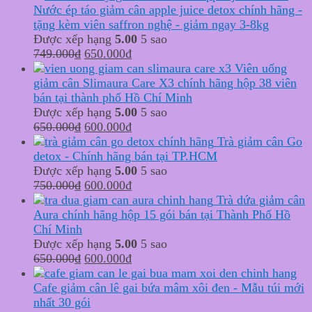
was:
is:
Nước ép táo giảm cân apple juice detox chính hãng -
1.370.000₫.
960.000₫.
tặng kèm viên saffron nghệ - giảm ngay 3-8kg
Được xếp hạng
5.00
5 sao
Original
Current
749.000
₫
650.000
₫
price
price
Viên uống
was:
is:
giảm cân Slimaura Care X3 chính hãng hộp 38 viên
749.000₫.
650.000₫.
bán tại thành phố Hồ Chí Minh
Được xếp hạng
5.00
5 sao
Original
Current
650.000
₫
600.000
₫
price
price
Trà giảm cân Go
was:
is:
detox - Chính hãng bán tại TP.HCM
650.000₫.
600.000₫.
Được xếp hạng
5.00
5 sao
Original
Current
750.000
₫
600.000
₫
price
price
Trà dứa giảm cân
was:
is:
Aura chính hãng hộp 15 gói bán tại Thành Phố Hồ
750.000₫.
600.000₫.
Chí Minh
Được xếp hạng
5.00
5 sao
Original
Current
650.000
₫
600.000
₫
price
price
was:
is:
Cafe giảm cân lê gai bứa mâm xôi đen - Mẫu túi mới
650.000₫.
600.000₫.
nhất 30 gói