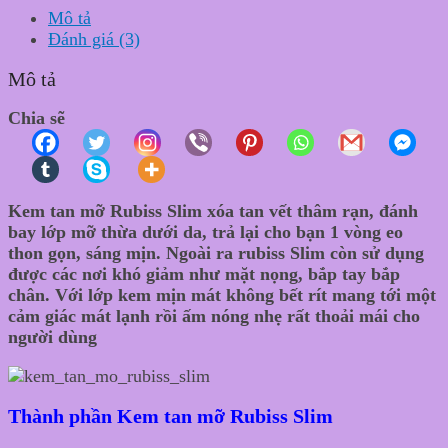
Mô tả
Đánh giá (3)
Mô tả
Chia sẽ
Kem tan mỡ Rubiss Slim xóa tan vết thâm rạn, đánh
bay lớp mỡ thừa dưới da, trả lại cho bạn 1 vòng eo
thon gọn, sáng mịn. Ngoài ra rubiss Slim còn sử dụng
được các nơi khó giảm như mặt nọng, bắp tay bắp
chân. Với lớp kem mịn mát không bết rít mang tới một
cảm giác mát lạnh rồi ấm nóng nhẹ rất thoải mái cho
người dùng
Thành phần Kem tan mỡ Rubiss Slim