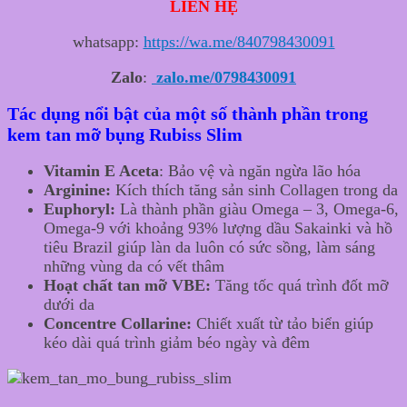
LIÊN HỆ
whatsapp:
https://wa.me/840798430091
Zalo
:
zalo.me/0798430091
Tác dụng nổi bật của một số thành phần trong
kem tan mỡ bụng Rubiss Slim
Vitamin E Aceta
: Bảo vệ và ngăn ngừa lão hóa
Arginine:
Kích thích tăng sản sinh Collagen trong da
Euphoryl:
Là thành phần giàu Omega – 3, Omega-6,
Omega-9 với khoảng 93% lượng dầu Sakainki và hồ
tiêu Brazil giúp làn da luôn có sức sồng, làm sáng
những vùng da có vết thâm
Hoạt chất tan mỡ VBE:
Tăng tốc quá trình đốt mỡ
dưới da
Concentre Collarine:
Chiết xuất từ tảo biển giúp
kéo dài quá trình giảm béo ngày và đêm