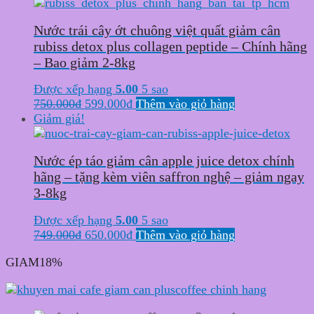
Nước trái cây ớt chuông việt quất giảm cân
rubiss detox plus collagen peptide – Chính hãng
– Bao giảm 2-8kg
Được xếp hạng
5.00
5 sao
Original
Current
750.000
₫
599.000
₫
Thêm vào giỏ hàng
price
price
Giảm giá!
was:
is:
750.000₫.
599.000₫.
Nước ép táo giảm cân apple juice detox chính
hãng – tặng kèm viên saffron nghệ – giảm ngay
3-8kg
Được xếp hạng
5.00
5 sao
Original
Current
749.000
₫
650.000
₫
Thêm vào giỏ hàng
price
price
GIAM18%
was:
is:
749.000₫.
650.000₫.