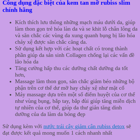
Công dụng đặc biệt của kem tan mỡ rubiss slim
chính hãng
Kích thích lưu thông những mạch máu dưới da, giúp
làm thon gọn trẻ hóa làn da và se khit lỗ chân lông da
và săn chắc các vùng da xung quanh bụng bị lão hóa
chảy xệ được săn chắc căng da.
Sử dụng kết hợp với các hoạt chất có trong thành
phần giúp da sản sinh Collagen chống lại các vấn đề
lão hóa da
Tăng cường hấp thu các dưỡng chất dưỡng da tốt
hơn,
Massage làm thon gọn, săn chắc giảm béo những bộ
phận trên cơ thể dư mỡ hay chảy xệ như mặt cổ
Máy massage dựa trên một số điểm huyệt của cơ thể
như vùng bụng, bắp tay, bắp đùi giúp tăng miễn dịch
tự nhiên của cơ thể, giúp da thư giản tăng dinh
dưỡng của da làm da bóng đẹp
Sử dụng kèm với
nước trái cây giảm cân rubiss detox
sẽ
đạt được kết quả mong muốn 1 cách nhanh nhất