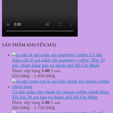
SẢN PHẨM KHUYẾN MÃI
Cà phê
giảm cân lê gai mâm xôi pearberry coffee, Hộp 15
gói, chính hãng bán tại thành phố Hồ Chí Minh
Được xếp hạng
5.00
5 sao
650.000
₫
–
2.950.000
₫
Cà phê giảm cân chanh tây lemon coffee chính hãng,
Túi Zip 30 gói bán tại thành phố Hồ Chí Minh
Được xếp hạng
5.00
5 sao
600.000
₫
–
2.750.000
₫
Cà phê