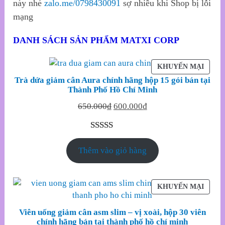
này nhé
zalo.me/0798430091
sợ nhiều khi Shop bị lỗi
mạng
DANH SÁCH SẢN PHẨM MATXI CORP
SẢN
KHUYẾN MẠI
PHẨM
Trà dứa giảm cân Aura chính hãng hộp 15 gói bán tại
ĐANG
Thành Phố Hồ Chí Minh
GIẢM
Original
Current
650.000
₫
600.000
₫
GIÁ
price
price
was:
is:
5.00
3
trên 5
650.000₫.
600.000₫.
Thêm vào giỏ hàng
dựa trên
đánh giá
SẢN
KHUYẾN MẠI
PHẨM
ĐANG
Viên uống giảm cân asm slim – vị xoài, hộp 30 viên
GIẢM
chính hãng bán tại thành phố hồ chí minh