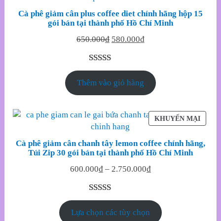
ĐANG
Cà phê giảm cân plus coffee diet chính hãng hộp 15
GIẢM
gói bán tại thành phố Hồ Chí Minh
GIÁ
Original
Current
650.000
₫
580.000
₫
price
price
was:
is:
5.00
4
trên 5
650.000₫.
580.000₫.
Thêm vào giỏ hàng
dựa trên
đánh giá
SẢN
KHUYẾN MẠI
PHẨM
ĐANG
Cà phê giảm cân chanh tây lemon coffee chính hãng,
GIẢM
Túi Zip 30 gói bán tại thành phố Hồ Chí Minh
GIÁ
600.000
₫
–
2.750.000
₫
5.00
6
trên 5
Lựa chọn các tùy chọn
dựa trên