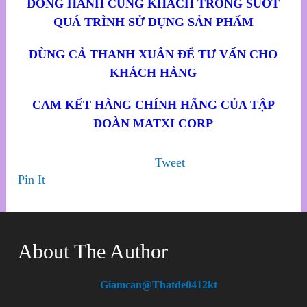
ĐỒNG HÀNH CÙNG KHÁCH TRONG SUỐT
QUÁ TRÌNH SỬ DỤNG SẢN PHẨM
DÙNG CẢ THANH XUÂN ĐỂ TƯ VẤN CHO
KHÁCH HÀNG
CAM KẾT HÀNG CHÍNH HÃNG CỦA TẬP
ĐOÀN MATXI CORP
Tweet
Pin It
About The Author
Giamcan@thatde0412kt