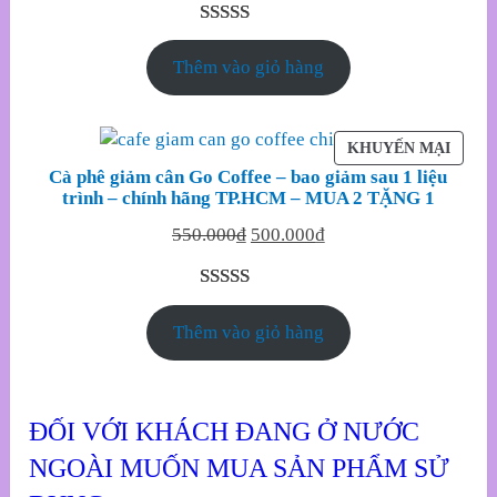
5.00
7
trên 5
Thêm vào giỏ hàng
dựa trên
đánh giá
SẢN
KHUYẾN MẠI
PHẨM
Cà phê giảm cân Go Coffee – bao giảm sau 1 liệu
ĐANG
trình – chính hãng TP.HCM – MUA 2 TẶNG 1
GIẢM
Original
Current
550.000
₫
500.000
₫
GIÁ
price
price
was:
is:
5.00
46
trên 5
550.000₫.
500.000₫.
Thêm vào giỏ hàng
dựa trên
đánh giá
ĐỐI VỚI KHÁCH ĐANG Ở NƯỚC
NGOÀI MUỐN MUA SẢN PHẨM SỬ