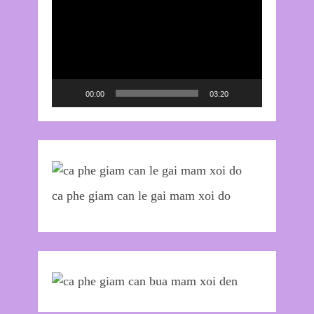
chơi
Video
00:00
03:20
ca phe giam can le gai mam xoi do