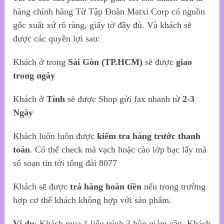
hàng chính hãng Từ Tập Đoàn Matxi Corp có nguồn
gốc xuất xứ rõ ràng, giấy tờ đầy đủ. Và khách sẽ
được các quyền lợi sau:
Khách ở trong
Sài Gòn (TP.HCM)
sẽ được
giao
trong ngày
Khách ở
Tỉnh
sẽ được Shop gửi fax nhanh từ
2-3
Ngày
Khách luôn luôn được
kiểm tra hàng trước thanh
toán
. Có thể check mã vạch hoặc cào lớp bạc lấy mã
số soạn tin tới tổng đài 8077
Khách sẽ được
trả hàng hoàn tiền
nếu trong trường
hợp cơ thể khách không hợp với sản phẩm.
Ví dụ
: Khách mua 1 liệu trình 3 hộp giảm cân, Khách