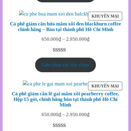
đánh giá
SẢN
KHUYẾN MẠI
PHẨM
Cà phê giảm cân bứa mâm xôi đen blackburn coffee
ĐANG
chính hãng – Bán tại thành phố Hồ Chí Minh
GIẢM
650.000
₫
–
2.950.000
₫
GIÁ
5.00
18
trên 5
Lựa chọn các tùy chọn
dựa trên
đánh giá
SẢN
KHUYẾN MẠI
PHẨM
Cà phê giảm cân lê gai mâm xôi pearberry coffee,
ĐANG
Hộp 15 gói, chính hãng bán tại thành phố Hồ Chí
GIẢM
Minh
GIÁ
650.000
₫
–
2.950.000
₫