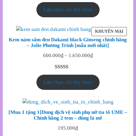
5.00
17
trên 5
Lựa chọn các tùy chọn
dựa trên
đánh giá
SẢN
KHUYẾN MẠI
PHẨM
Kem nám sâm đen Dakami black Ginseng chính hãng
ĐANG
– Jolie Phương Trinh [mẫu mới nhất]
GIẢM
600.000
₫
–
1.650.000
₫
GIÁ
5.00
15
trên 5
Lựa chọn các tùy chọn
dựa trên
đánh giá
[Mua 1 tặng 1]Dung dịch vệ sinh phụ nữ tía tô UME –
Chính hãng 2 tem – dùng là mê
195.000
₫