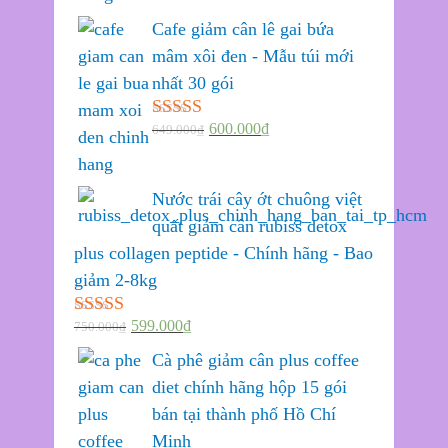
hạng
5.00
5
sao
Cafe giảm cân lê gai bứa
mâm xôi đen - Mẫu túi mới
nhất 30 gói
600.000
₫
649.000
₫
Được xếp
hạng
5.00
5
sao
Nước trái cây ớt chuông việt
quất giảm cân rubiss detox
plus collagen peptide - Chính hãng - Bao
giảm 2-8kg
599.000
₫
750.000
₫
Được xếp
hạng
5.00
5
Cà phê giảm cân plus coffee
sao
diet chính hãng hộp 15 gói
bán tại thành phố Hồ Chí
Minh