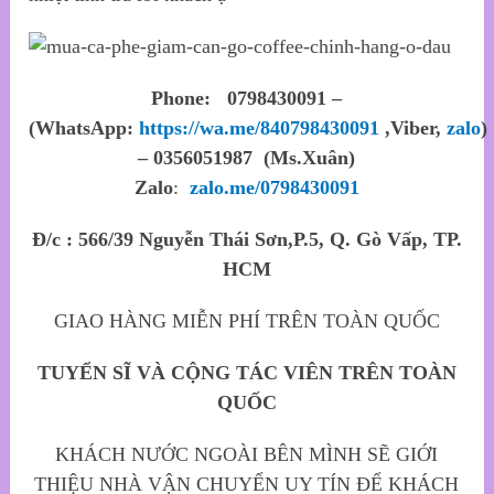
Phone: 0798430091 –
(WhatsApp:
https://wa.me/840798430091
,Viber,
zalo
)
– 0356051987 (Ms.Xuân)
Zalo
:
zalo.me/0798430091
Đ/c : 566/39 Nguyễn Thái Sơn,P.5, Q. Gò Vấp, TP.
HCM
GIAO HÀNG MIỄN PHÍ TRÊN TOÀN QUỐC
TUYỂN SĨ VÀ CỘNG TÁC VIÊN TRÊN TOÀN
QUỐC
KHÁCH NƯỚC NGOÀI BÊN MÌNH SẼ GIỚI
THIỆU NHÀ VẬN CHUYỂN UY TÍN ĐỂ KHÁCH