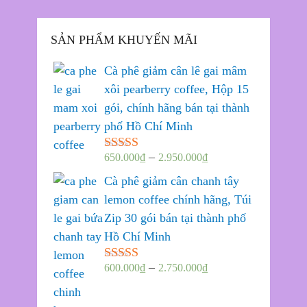
SẢN PHẨM KHUYẾN MÃI
Cà phê giảm cân lê gai mâm
xôi pearberry coffee, Hộp 15
gói, chính hãng bán tại thành
phố Hồ Chí Minh
–
650.000
₫
2.950.000
₫
Được xếp
hạng
5.00
5
Cà phê giảm cân chanh tây
sao
lemon coffee chính hãng, Túi
Zip 30 gói bán tại thành phố
Hồ Chí Minh
–
600.000
₫
2.750.000
₫
Được xếp
hạng
5.00
5
sao