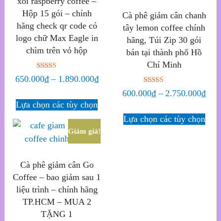
xôi raspberry coffee –
Hộp 15 gói – chính
Cà phê giảm cân chanh
hãng check qr code có
tây lemon coffee chính
logo chữ Max Eagle in
hãng, Túi Zip 30 gói
chìm trên vỏ hộp
bán tại thành phố Hồ
Chí Minh
Được xếp
650.000
₫
–
1.890.000
₫
hạng
Được xếp
5.00
600.000
₫
–
2.750.000
₫
hạng
5 sao
Lựa chọn các tùy chọn
5.00
5 sao
Lựa chọn các tùy chọn
Giảm giá!
Cà phê giảm cân Go
Coffee – bao giảm sau 1
liệu trình – chính hãng
TP.HCM – MUA 2
TẶNG 1