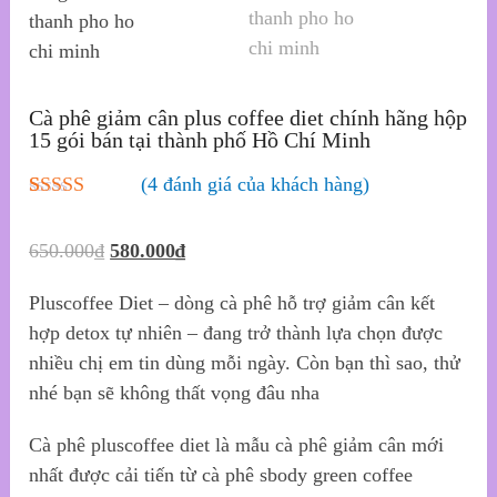
Cà phê giảm cân plus coffee diet chính hãng hộp
15 gói bán tại thành phố Hồ Chí Minh
(
4
đánh giá của khách hàng)
5.00
4
trên 5
dựa trên
650.000
₫
580.000
₫
đánh giá
Pluscoffee Diet – dòng cà phê hỗ trợ giảm cân kết
hợp detox tự nhiên – đang trở thành lựa chọn được
nhiều chị em tin dùng mỗi ngày. Còn bạn thì sao, thử
nhé bạn sẽ không thất vọng đâu nha
Cà phê pluscoffee diet là mẫu cà phê giảm cân mới
nhất được cải tiến từ cà phê sbody green coffee