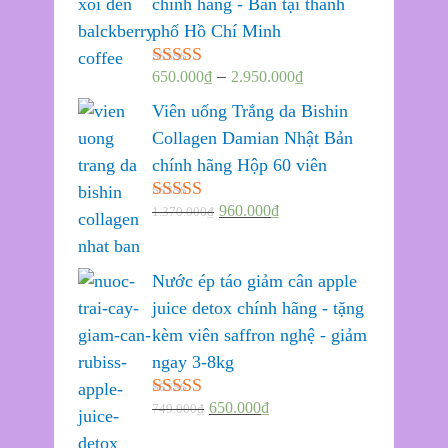
chính hãng - Bán tại thành
phố Hồ Chí Minh
–
650.000
₫
2.950.000
₫
Được xếp
hạng
5.00
5
Viên uống Trắng da Bishin
sao
Collagen Damian Nhật Bản
chính hãng Hộp 60 viên
960.000
₫
1.370.000
₫
Được xếp
hạng
5.00
5
sao
Nước ép táo giảm cân apple
juice detox chính hãng - tặng
kèm viên saffron nghệ - giảm
ngay 3-8kg
650.000
₫
749.000
₫
Được xếp
hạng
5.00
5
sao