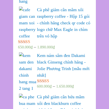
Cà phê giảm cân mâm xôi
raspberry coffee - Hộp 15 gói
- chính hãng check qr code có
logo chữ Max Eagle in chìm
trên vỏ hộp
–
650.000
₫
1.890.000
₫
Được xếp
hạng
5.00
5
Kem nám sâm đen Dakami
sao
black Ginseng chính hãng -
Jolie Phương Trinh [mẫu mới
nhất]
–
600.000
₫
1.650.000
₫
Được xếp
hạng
5.00
5
sao
Cà phê giảm cân bứa mâm
xôi đen blackburn coffee