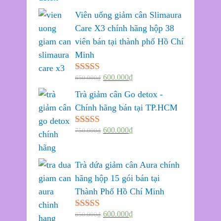
Viên uống giảm cân Slimaura
Care X3 chính hãng hộp 38
viên bán tại thành phố Hồ Chí
Minh
600.000
₫
650.000
₫
Được xếp
hạng
5.00
5
Trà giảm cân Go detox -
sao
Chính hãng bán tại TP.HCM
600.000
₫
750.000
₫
Được xếp
hạng
5.00
5
sao
Trà dứa giảm cân Aura chính
hãng hộp 15 gói bán tại
Thành Phố Hồ Chí Minh
600.000
₫
650.000
₫
Được xếp