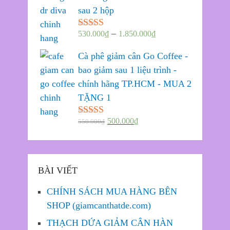
sau 2 hộp
–
530.000
₫
1.850.000
₫
Được xếp
hạng
5.00
5
sao
Cà phê giảm cân Go Coffee -
bao giảm sau 1 liệu trình -
chính hãng TP.HCM - MUA 2
TẶNG 1
500.000
₫
550.000
₫
Được xếp
hạng
5.00
5
sao
BÀI VIẾT
CHÍNH SÁCH MUA HÀNG BÊN
SHOP (giamcanthatde.com)
THẠCH DỨA GIẢM CÂN HÀN