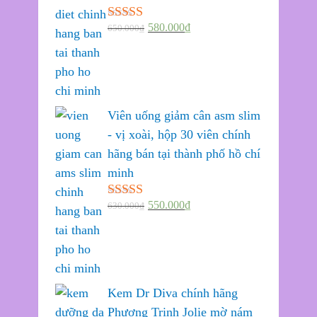
580.000
₫
650.000
₫
Được xếp
hạng
5.00
5
sao
Viên uống giảm cân asm slim
- vị xoài, hộp 30 viên chính
hãng bán tại thành phố hồ chí
minh
550.000
₫
630.000
₫
Được xếp
hạng
5.00
5
sao
Kem Dr Diva chính hãng
Phương Trinh Jolie mờ nám