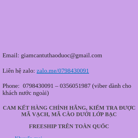
Email: giamcantuthaoduoc@gmail.com
Liên hệ zalo:
zalo.me/0798430091
Phone: 0798430091 – 0356051987 (viber dành cho
khách nước ngoài)
CAM KẾT HÀNG CHÍNH HÃNG, KIỂM TRA ĐƯỢC
MÃ VẠCH, MÃ CÀO DƯỚI LỚP BẠC
FREESHIP TRÊN TOÀN QUỐC
Sản