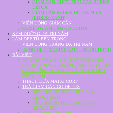
GIẢM CÂN NƯỚC TRÁI CÂY RUBISS
DETOX
GIẢM CÂN RUBISS DETOX PLUS
(RUBISS XANH)
VIÊN UỐNG GIẢM CÂN
COMBO GIẢM CÂN GO DETOX
KEM DƯỠNG DA TRỊ NÁM
LÀM ĐẸP TỪ BÊN TRONG
VIÊN UỐNG TRẮNG DA TRỊ NÁM
DUNG DỊCH VỆ SINH UME – NGỌC TRINH
BÀI VIẾT
SỰ HÌNH THÀNH VÀ PHÁT TRIỂN CỦA
CÔNG TY MATXI CORP (CÔNG TY SX TRÀ
GIẢM CÂN GO DETOX VÀ THẠCH DỨA
GIẢM CÂN
THẠCH DỨA MATXI CORP
TRÀ GIẢM CÂN GO DETOX
KẾT QUẢ SỬ DỤNG TRÀ CỦA
KHÁCH NAM
KẾT QUẢ SỬ DỤNG TRÀ CỦA
KHÁCH NỮ