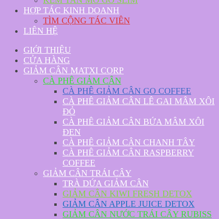
KEM TAN MỠ GO SLIM
HỢP TÁC KINH DOANH
TÌM CỘNG TÁC VIÊN
LIÊN HỆ
GIỚI THIỆU
CỬA HÀNG
GIẢM CÂN MATXI CORP
CÀ PHÊ GIẢM CÂN
CÀ PHÊ GIẢM CÂN GO COFFEE
CÀ PHÊ GIẢM CÂN LÊ GAI MÂM XÔI
ĐỎ
CÀ PHÊ GIẢM CÂN BỨA MÂM XÔI
ĐEN
CÀ PHÊ GIẢM CÂN CHANH TÂY
CÀ PHÊ GIẢM CÂN RASPBERRY
COFFEE
GIẢM CÂN TRÁI CÂY
TRÀ DỨA GIẢM CÂN
GIẢM CÂN KIWI FRESH DETOX
GIẢM CÂN APPLE JUICE DETOX
GIẢM CÂN NƯỚC TRÁI CÂY RUBISS