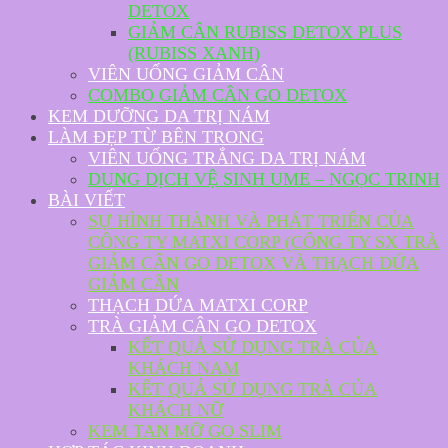
DETOX
GIẢM CÂN RUBISS DETOX PLUS
(RUBISS XANH)
VIÊN UỐNG GIẢM CÂN
COMBO GIẢM CÂN GO DETOX
KEM DƯỠNG DA TRỊ NÁM
LÀM ĐẸP TỪ BÊN TRONG
VIÊN UỐNG TRẮNG DA TRỊ NÁM
DUNG DỊCH VỆ SINH UME – NGỌC TRINH
BÀI VIẾT
SỰ HÌNH THÀNH VÀ PHÁT TRIỂN CỦA
CÔNG TY MATXI CORP (CÔNG TY SX TRÀ
GIẢM CÂN GO DETOX VÀ THẠCH DỨA
GIẢM CÂN
THẠCH DỨA MATXI CORP
TRÀ GIẢM CÂN GO DETOX
KẾT QUẢ SỬ DỤNG TRÀ CỦA
KHÁCH NAM
KẾT QUẢ SỬ DỤNG TRÀ CỦA
KHÁCH NỮ
KEM TAN MỠ GO SLIM