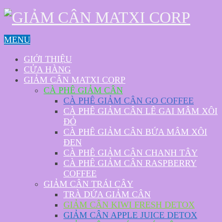
MENU
GIỚI THIỆU
CỬA HÀNG
GIẢM CÂN MATXI CORP
CÀ PHÊ GIẢM CÂN
CÀ PHÊ GIẢM CÂN GO COFFEE
CÀ PHÊ GIẢM CÂN LÊ GAI MÂM XÔI
ĐỎ
CÀ PHÊ GIẢM CÂN BỨA MÂM XÔI
ĐEN
CÀ PHÊ GIẢM CÂN CHANH TÂY
CÀ PHÊ GIẢM CÂN RASPBERRY
COFFEE
GIẢM CÂN TRÁI CÂY
TRÀ DỨA GIẢM CÂN
GIẢM CÂN KIWI FRESH DETOX
GIẢM CÂN APPLE JUICE DETOX