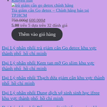
Khuyến mại
phẩm
đang
Trà giảm cân Go detox – Chính hãng bán tại
giảm
TP.HCM
Original
giá
Current
750.000
₫
600.000
₫
price
price
5.00
trên 5 dựa trên
32
đánh giá
was:
is:
Thêm vào giỏ hàng
750.000₫.
600.000₫.
Đại Lý phân phối trà giảm cân Go detox khu vực
thành phố hồ chí minh
Đại Lý phân phối Kem tan mỡ Go slim khu vực
thành phố hồ chí minh
Đại Lý phân phối Thạch dứa giảm cân khu vực thành
phố hồ chí minh
Đại Lý phân phối Dung dịch vệ sinh sinh học ifree
khu vực thành phố hồ chí minh