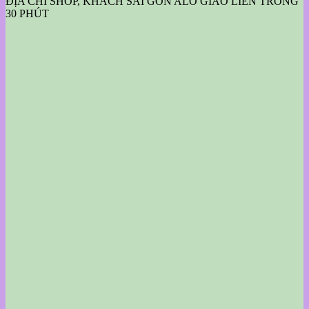
ĐỊA CHỈ SHOP, KHÁCH SÀI GÒN ALO GIAO LIỀN TRONG
30 PHÚT