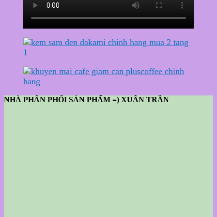
NHÀ PHÂN PHỐI SẢN PHẨM =) XUÂN TRẦN