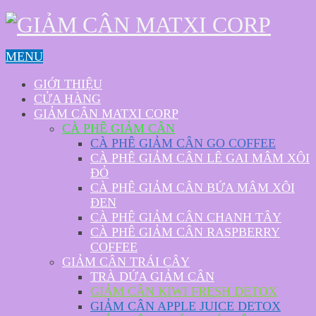
MENU
GIỚI THIỆU
CỬA HÀNG
GIẢM CÂN MATXI CORP
CÀ PHÊ GIẢM CÂN
CÀ PHÊ GIẢM CÂN GO COFFEE
CÀ PHÊ GIẢM CÂN LÊ GAI MÂM XÔI
ĐỎ
CÀ PHÊ GIẢM CÂN BỨA MÂM XÔI
ĐEN
CÀ PHÊ GIẢM CÂN CHANH TÂY
CÀ PHÊ GIẢM CÂN RASPBERRY
COFFEE
GIẢM CÂN TRÁI CÂY
TRÀ DỨA GIẢM CÂN
GIẢM CÂN KIWI FRESH DETOX
GIẢM CÂN APPLE JUICE DETOX