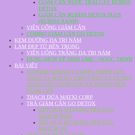
GIẢM CÂN NƯỚC TRÁI CÂY RUBISS
DETOX
GIẢM CÂN RUBISS DETOX PLUS
(RUBISS XANH)
VIÊN UỐNG GIẢM CÂN
COMBO GIẢM CÂN GO DETOX
KEM DƯỠNG DA TRỊ NÁM
LÀM ĐẸP TỪ BÊN TRONG
VIÊN UỐNG TRẮNG DA TRỊ NÁM
DUNG DỊCH VỆ SINH UME – NGỌC TRINH
BÀI VIẾT
SỰ HÌNH THÀNH VÀ PHÁT TRIỂN CỦA
CÔNG TY MATXI CORP (CÔNG TY SX TRÀ
GIẢM CÂN GO DETOX VÀ THẠCH DỨA
GIẢM CÂN
THẠCH DỨA MATXI CORP
TRÀ GIẢM CÂN GO DETOX
KẾT QUẢ SỬ DỤNG TRÀ CỦA
KHÁCH NAM
KẾT QUẢ SỬ DỤNG TRÀ CỦA
KHÁCH NỮ