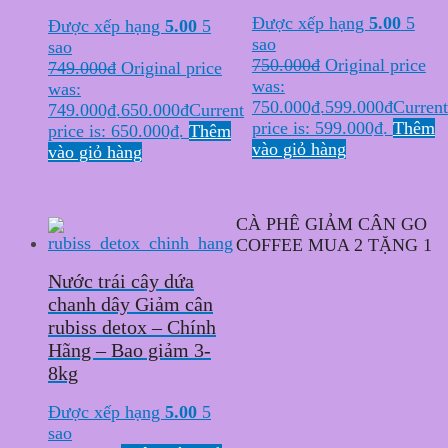
Được xếp hạng
5.00
5
Được xếp hạng
5.00
5
sao
sao
750.000
₫
Original price
749.000
₫
Original price
was:
was:
750.000₫.
599.000
₫
Current
749.000₫.
650.000
₫
Current
price is: 599.000₫.
Thêm
price is: 650.000₫.
Thêm
vào giỏ hàng
vào giỏ hàng
CÀ PHÊ GIẢM CÂN GO
COFFEE MUA 2 TẶNG 1
Nước trái cây dứa
chanh dây Giảm cân
rubiss detox – Chính
Hãng – Bao giảm 3-
8kg
Được xếp hạng
5.00
5
sao