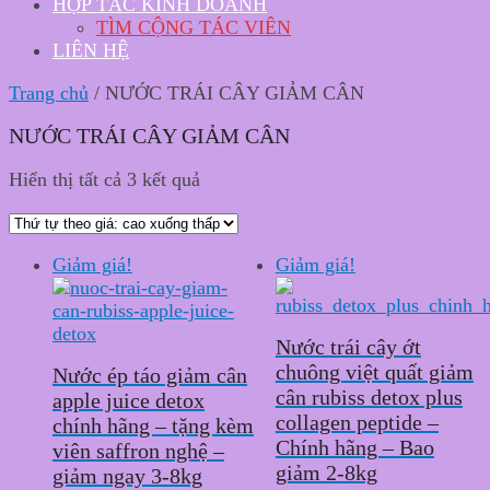
HỢP TÁC KINH DOANH
TÌM CỘNG TÁC VIÊN
LIÊN HỆ
Trang chủ
/ NƯỚC TRÁI CÂY GIẢM CÂN
NƯỚC TRÁI CÂY GIẢM CÂN
Hiển thị tất cả 3 kết quả
Giảm giá!
Giảm giá!
Nước trái cây ớt
chuông việt quất giảm
Nước ép táo giảm cân
cân rubiss detox plus
apple juice detox
collagen peptide –
chính hãng – tặng kèm
Chính hãng – Bao
viên saffron nghệ –
giảm 2-8kg
giảm ngay 3-8kg