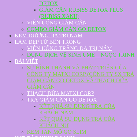
DETOX
GIẢM CÂN RUBISS DETOX PLUS
(RUBISS XANH)
VIÊN UỐNG GIẢM CÂN
COMBO GIẢM CÂN GO DETOX
KEM DƯỠNG DA TRỊ NÁM
LÀM ĐẸP TỪ BÊN TRONG
VIÊN UỐNG TRẮNG DA TRỊ NÁM
DUNG DỊCH VỆ SINH UME – NGỌC TRINH
BÀI VIẾT
SỰ HÌNH THÀNH VÀ PHÁT TRIỂN CỦA
CÔNG TY MATXI CORP (CÔNG TY SX TRÀ
GIẢM CÂN GO DETOX VÀ THẠCH DỨA
GIẢM CÂN
THẠCH DỨA MATXI CORP
TRÀ GIẢM CÂN GO DETOX
KẾT QUẢ SỬ DỤNG TRÀ CỦA
KHÁCH NAM
KẾT QUẢ SỬ DỤNG TRÀ CỦA
KHÁCH NỮ
KEM TAN MỠ GO SLIM