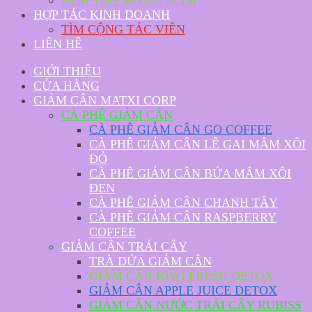
KEM TAN MỠ GO SLIM
HỢP TÁC KINH DOANH
TÌM CỘNG TÁC VIÊN
LIÊN HỆ
GIỚI THIỆU
CỬA HÀNG
GIẢM CÂN MATXI CORP
CÀ PHÊ GIẢM CÂN
CÀ PHÊ GIẢM CÂN GO COFFEE
CÀ PHÊ GIẢM CÂN LÊ GAI MÂM XÔI
ĐỎ
CÀ PHÊ GIẢM CÂN BỨA MÂM XÔI
ĐEN
CÀ PHÊ GIẢM CÂN CHANH TÂY
CÀ PHÊ GIẢM CÂN RASPBERRY
COFFEE
GIẢM CÂN TRÁI CÂY
TRÀ DỨA GIẢM CÂN
GIẢM CÂN KIWI FRESH DETOX
GIẢM CÂN APPLE JUICE DETOX
GIẢM CÂN NƯỚC TRÁI CÂY RUBISS