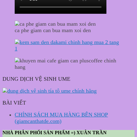
ca phe giam can bua mam xoi den
DUNG DỊCH VỆ SINH UME
BÀI VIẾT
CHÍNH SÁCH MUA HÀNG BÊN SHOP
(giamcanthatde.com)
NHÀ PHÂN PHỐI SẢN PHẨM =) XUÂN TRẦN