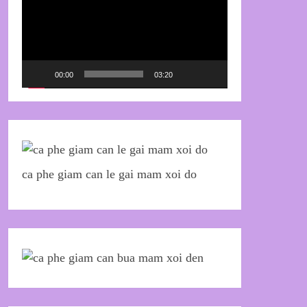
Video
00:00
03:20
ca phe giam can le gai mam xoi do