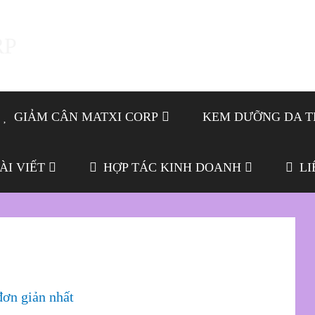
GIẢM CÂN MATXI CORP
KEM DƯỠNG DA T
ÀI VIẾT
HỢP TÁC KINH DOANH
LI
đơn giản nhất