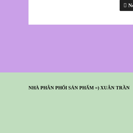
N
NHÀ PHÂN PHỐI SẢN PHẨM =) XUÂN TRẦN