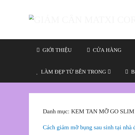
GIỚI THIỆU
CỬA HÀNG
LÀM ĐẸP TỪ BÊN TRONG
B
Danh mục:
KEM TAN MỠ GO SLIM
Cách giảm mỡ bụng sau sinh tại nhà 