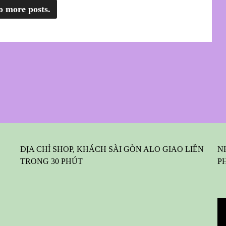
o more posts.
ĐỊA CHỈ SHOP, KHÁCH SÀI GÒN ALO GIAO LIỀN
N
TRONG 30 PHÚT
P