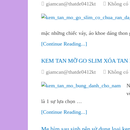
giamcan@thatde0412kt
Không có 
mặc những chiếc váy, áo khoe dáng thon
[Continue Reading...]
KEM TAN MỠ GO SLIM XÓA TAN
giamcan@thatde0412kt
Không có 
N
v
là 1 sự lựa chọn …
[Continue Reading...]
Mẹ bỉm sau sinh nên sử dụng loại ke