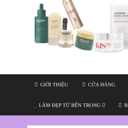
GIỚI THIỆU
CỬA HÀNG
LÀM ĐẸP TỪ BÊN TRONG
B