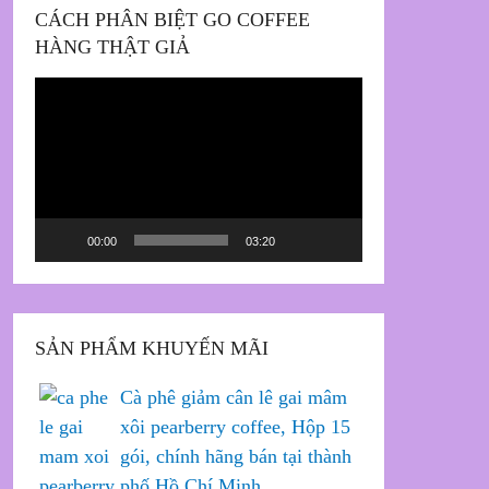
CÁCH PHÂN BIỆT GO COFFEE
HÀNG THẬT GIẢ
Trình
chơi
Video
00:00
03:20
SẢN PHẨM KHUYẾN MÃI
Cà phê giảm cân lê gai mâm
xôi pearberry coffee, Hộp 15
gói, chính hãng bán tại thành
phố Hồ Chí Minh