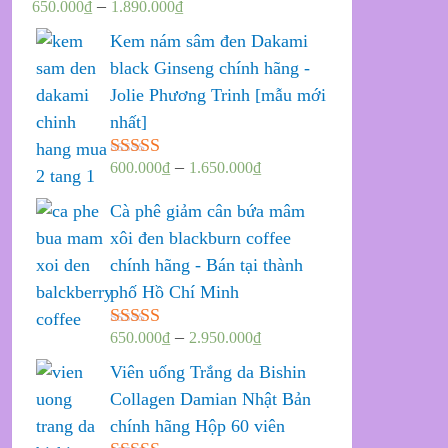
–
650.000
₫
1.890.000
₫
Được xếp
hạng
5.00
5
Kem nám sâm đen Dakami
sao
black Ginseng chính hãng -
Jolie Phương Trinh [mẫu mới
nhất]
–
600.000
₫
1.650.000
₫
Được xếp
hạng
5.00
5
sao
Cà phê giảm cân bứa mâm
xôi đen blackburn coffee
chính hãng - Bán tại thành
phố Hồ Chí Minh
–
650.000
₫
2.950.000
₫
Được xếp
hạng
5.00
5
Viên uống Trắng da Bishin
sao
Collagen Damian Nhật Bản
chính hãng Hộp 60 viên