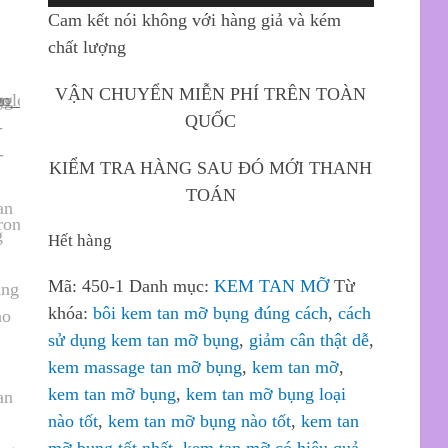
Cam kết nói không với hàng giả và kém
chất lượng
VẬN CHUYỂN MIỄN PHÍ TRÊN TOÀN
QUỐC
KIỂM TRA HÀNG SAU ĐÓ MỚI THANH
TOÁN
Hết hàng
Mã:
450-1
Danh mục:
KEM TAN MỠ
Từ
khóa:
bôi kem tan mỡ bụng đúng cách
,
cách
sử dụng kem tan mỡ bụng
,
giảm cân thật dễ
,
kem massage tan mỡ bụng
,
kem tan mỡ
,
kem tan mỡ bụng
,
kem tan mỡ bụng loại
nào tốt
,
kem tan mỡ bụng nào tốt
,
kem tan