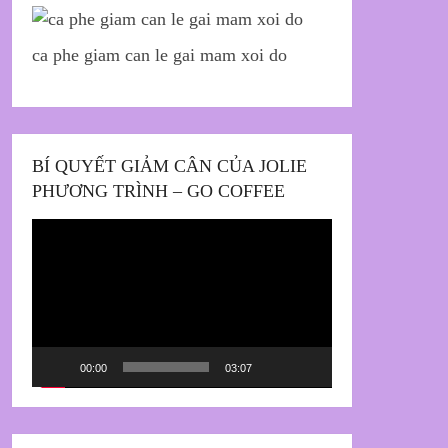
ca phe giam can le gai mam xoi do
BÍ QUYẾT GIẢM CÂN CỦA JOLIE
PHƯƠNG TRÌNH – GO COFFEE
Trình
chơi
Video
00:00
03:07