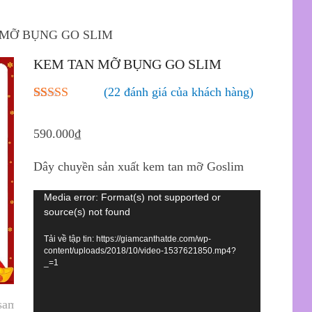
 MỠ BỤNG GO SLIM
KEM TAN MỠ BỤNG GO SLIM
(
22
đánh giá của khách hàng)
5.00
22
trên 5
dựa trên
590.000
₫
đánh giá
Dây chuyền sản xuất kem tan mỡ Goslim
Trình
Media error: Format(s) not supported or
source(s) not found
chơi
Video
Tải về tập tin: https://giamcanthatde.com/wp-
content/uploads/2018/10/video-1537621850.mp4?
_=1