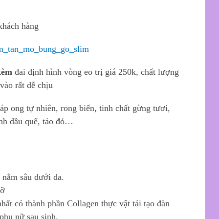
khách hàng
kèm
đai định hình vòng eo trị giá 250k, chất lượng
vào rất dễ chịu
p ong tự nhiên, rong biển, tinh chất gừng tươi,
tinh dầu quế, táo đỏ…
 nằm sâu dưới da.
mỡ
ất có thành phần Collagen thực vật tái tạo đàn
phụ nữ sau sinh.