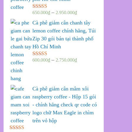
–
650.000
₫
2.950.000
₫
Được xếp
hạng
5.00
5
Cà phê giảm cân chanh tây
sao
lemon coffee chính hãng, Túi
Zip 30 gói bán tại thành phố
Hồ Chí Minh
–
600.000
₫
2.750.000
₫
Được xếp
hạng
5.00
5
sao
Cà phê giảm cân mâm xôi
raspberry coffee - Hộp 15 gói
- chính hãng check qr code có
logo chữ Max Eagle in chìm
trên vỏ hộp