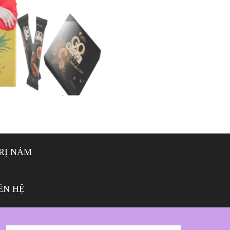
RỊ NÁM
ÊN HỆ