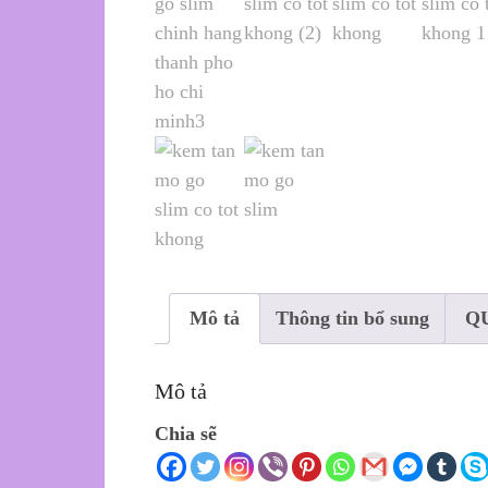
Mô tả
Thông tin bổ sung
Q
Mô tả
Chia sẽ