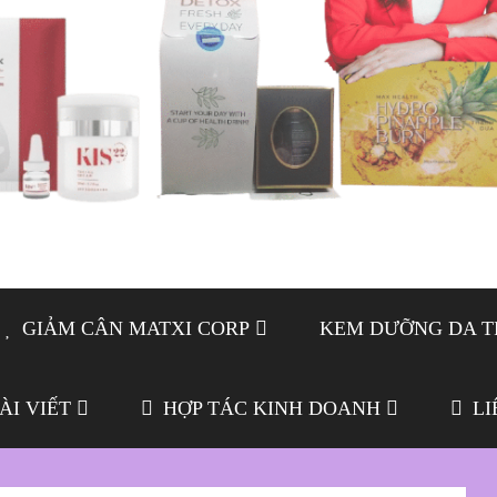
GIẢM CÂN MATXI CORP
KEM DƯỠNG DA T
ÀI VIẾT
HỢP TÁC KINH DOANH
LI