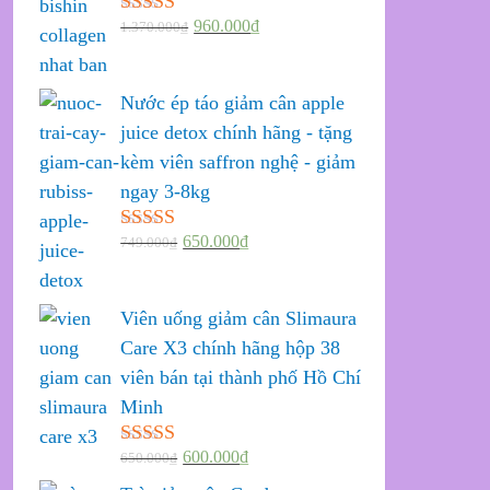
960.000
₫
1.370.000
₫
Được xếp
hạng
5.00
5
sao
Nước ép táo giảm cân apple
juice detox chính hãng - tặng
kèm viên saffron nghệ - giảm
ngay 3-8kg
650.000
₫
749.000
₫
Được xếp
hạng
5.00
5
sao
Viên uống giảm cân Slimaura
Care X3 chính hãng hộp 38
viên bán tại thành phố Hồ Chí
Minh
600.000
₫
650.000
₫
Được xếp
hạng
5.00
5