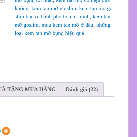
mỡ bụng tốt nhất
,
kem tan mỡ có hiệu quả
không
,
kem tan mỡ go slim
,
kem tan mo go
slim ban o thanh pho ho chi minh
,
kem tan
mỡ goslim
,
mua kem tan mỡ ở đâu
,
những
loại kem tan mỡ bụng hiệu quả
UÀ TẶNG MUA HÀNG
Đánh giá (22)