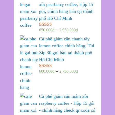
xôi pearberry coffee, Hộp 15
gói, chính hãng bán tại thành
phố Hồ Chí Minh
–
650.000
₫
2.950.000
₫
Được xếp
hạng
5.00
5
Cà phê giảm cân chanh tây
sao
lemon coffee chính hãng, Túi
Zip 30 gói bán tại thành phố
Hồ Chí Minh
–
600.000
₫
2.750.000
₫
Được xếp
hạng
5.00
5
sao
Cà phê giảm cân mâm xôi
raspberry coffee - Hộp 15 gói
- chính hãng check qr code có