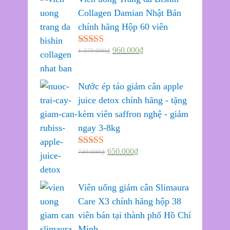
sao
Collagen Damian Nhật Bản
chính hãng Hộp 60 viên
960.000
₫
1.370.000
₫
Được xếp
hạng
5.00
5
sao
Nước ép táo giảm cân apple
juice detox chính hãng - tặng
kèm viên saffron nghệ - giảm
ngay 3-8kg
650.000
₫
749.000
₫
Được xếp
hạng
5.00
5
sao
Viên uống giảm cân Slimaura
Care X3 chính hãng hộp 38
viên bán tại thành phố Hồ Chí
Minh