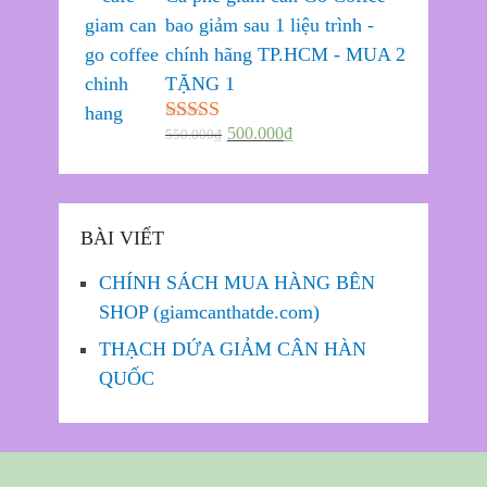
bao giảm sau 1 liệu trình -
chính hãng TP.HCM - MUA 2
TẶNG 1
500.000
₫
550.000
₫
Được xếp
hạng
5.00
5
sao
BÀI VIẾT
CHÍNH SÁCH MUA HÀNG BÊN
SHOP (giamcanthatde.com)
THẠCH DỨA GIẢM CÂN HÀN
QUỐC