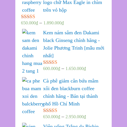
logo chữ Max Eagle in chìm
trên vỏ hộp
–
650.000
₫
1.890.000
₫
Được xếp
hạng
5.00
5
Kem nám sâm đen Dakami
sao
black Ginseng chính hãng -
Jolie Phương Trinh [mẫu mới
nhất]
–
600.000
₫
1.650.000
₫
Được xếp
hạng
5.00
5
sao
Cà phê giảm cân bứa mâm
xôi đen blackburn coffee
chính hãng - Bán tại thành
phố Hồ Chí Minh
–
650.000
₫
2.950.000
₫
Được xếp
hạng
5.00
5
Viên uống Trắng da Bishin