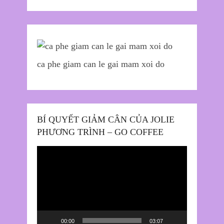
ca phe giam can le gai mam xoi do
BÍ QUYẾT GIẢM CÂN CỦA JOLIE
PHƯƠNG TRÌNH – GO COFFEE
Trình
chơi
Video
00:00
03:07