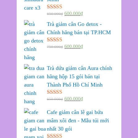
600.000
₫
650.000
₫
Được xếp
hạng
5.00
5
Trà giảm cân Go detox -
sao
Chính hãng bán tại TP.HCM
600.000
₫
750.000
₫
Được xếp
hạng
5.00
5
sao
Trà dứa giảm cân Aura chính
hãng hộp 15 gói bán tại
Thành Phố Hồ Chí Minh
600.000
₫
650.000
₫
Được xếp
hạng
5.00
5
sao
Cafe giảm cân lê gai bứa
mâm xôi đen - Mẫu túi mới
nhất 30 gói