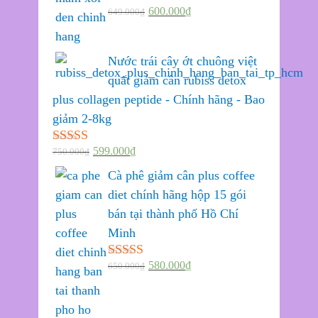
600.000
₫
649.000
₫
Được xếp
hạng
5.00
5
sao
Nước trái cây ớt chuông việt
quất giảm cân rubiss detox
plus collagen peptide - Chính hãng - Bao
giảm 2-8kg
599.000
₫
750.000
₫
Được xếp
hạng
5.00
5
Cà phê giảm cân plus coffee
sao
diet chính hãng hộp 15 gói
bán tại thành phố Hồ Chí
Minh
580.000
₫
650.000
₫
Được xếp
hạng
5.00
5
sao