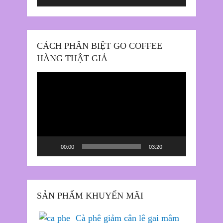
CÁCH PHÂN BIỆT GO COFFEE
HÀNG THẬT GIẢ
Trình
chơi
Video
00:00
03:20
SẢN PHẨM KHUYẾN MÃI
Cà phê giảm cân lê gai mâm