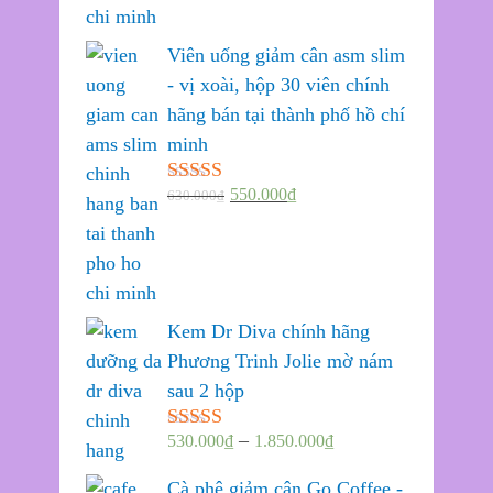
Viên uống giảm cân asm slim
- vị xoài, hộp 30 viên chính
hãng bán tại thành phố hồ chí
minh
550.000
₫
630.000
₫
Được xếp
hạng
5.00
5
sao
Kem Dr Diva chính hãng
Phương Trinh Jolie mờ nám
sau 2 hộp
–
530.000
₫
1.850.000
₫
Được xếp
hạng
5.00
5
sao
Cà phê giảm cân Go Coffee -