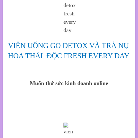
VIÊN UỐNG GO DETOX VÀ TRÀ NỤ
HOA TH
ẢI ĐỘC FRESH EVERY DAY
Muốn thử sức kin
h doanh
onlin
e