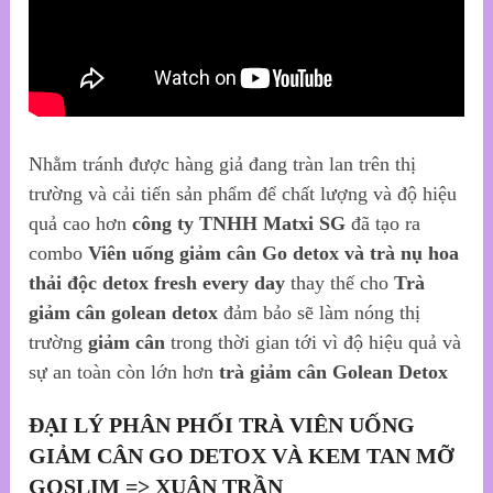
Nhằm tránh được hàng giả đang tràn lan trên thị
trường và cải tiến sản phẩm để chất lượng và độ hiệu
quả cao hơn
công ty TNHH Matxi SG
đã tạo ra
combo
Viên uống giảm cân Go detox và trà nụ hoa
thải độc detox fresh every day
thay thế cho
Trà
giảm cân golean detox
đảm bảo sẽ làm nóng thị
trường
giảm cân
trong thời gian tới vì độ hiệu quả và
sự an toàn còn lớn hơn
trà giảm cân Golean Detox
ĐẠI LÝ PHÂN PHỐI TRÀ VIÊN UỐNG
GIẢM CÂN GO DETOX VÀ KEM TAN MỠ
GOSLIM => XUÂN TRẦN