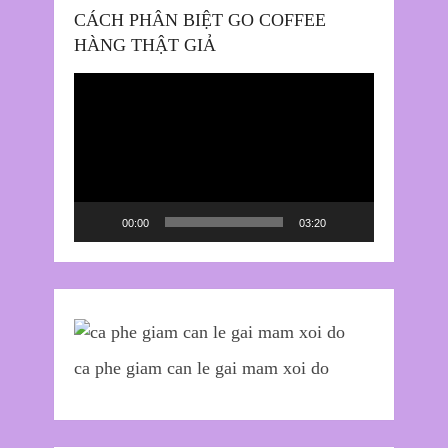
CÁCH PHÂN BIỆT GO COFFEE
HÀNG THẬT GIẢ
Trình
chơi
Video
00:00
03:20
ca phe giam can le gai mam xoi do