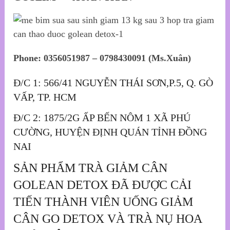
Phone: 0356051987 – 0798430091 (Ms.Xuân)
Đ/C 1: 566/41 NGUYỄN THÁI SƠN,P.5, Q. GÒ
VẤP, TP. HCM
Đ/C 2: 1875/2G ẤP BẾN NÔM 1 XÃ PHÚ
CƯỜNG, HUYỆN ĐỊNH QUÁN TỈNH ĐỒNG
NAI
SẢN PHẨM TRÀ GIẢM CÂN
GOLEAN DETOX ĐÃ ĐƯỢC CẢI
TIẾN THÀNH VIÊN UỐNG GIẢM
CÂN GO DETOX VÀ TRÀ NỤ HOA