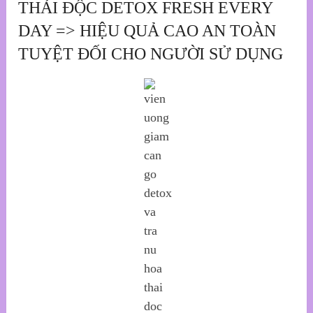
THẢI ĐỘC DETOX FRESH EVERY
DAY => HIỆU QUẢ CAO AN TOÀN
TUYỆT ĐỐI CHO NGƯỜI SỬ DỤNG