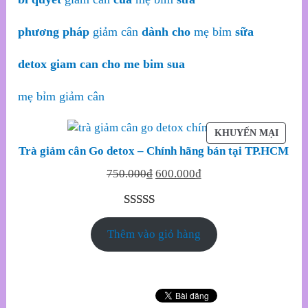
phương pháp
giảm cân
dành cho
mẹ bỉm
sữa
detox giam can cho me bim sua
mẹ bỉm giảm cân
SẢN
KHUYẾN MẠI
PHẨM
Trà giảm cân Go detox – Chính hãng bán tại TP.HCM
ĐANG
Original
Current
750.000
₫
600.000
₫
GIẢM
price
price
GIÁ
was:
is:
5.00
32
trên 5
750.000₫.
600.000₫.
Thêm vào giỏ hàng
dựa trên
đánh giá