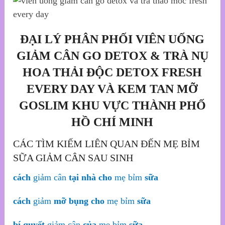
ĐẠI LÝ PHÂN PHỐI VIÊN UỐNG
GIẢM CÂN GO DETOX & TRÀ NỤ
HOA THẢI ĐỘC DETOX FRESH
EVERY DAY VÀ KEM TAN MỠ
GOSLIM KHU VỰC THÀNH PHỐ
HỒ CHÍ MINH
CÁC TÌM KIẾM LIÊN QUAN ĐẾN MẸ BỈM
SỮA GIẢM CÂN SAU SINH
cách
giảm cân
tại nhà cho
mẹ bỉm
sữa
cách
giảm
mỡ bụng cho
mẹ bỉm
sữa
bí quyết
giảm cân
của
mẹ bỉm
sữa