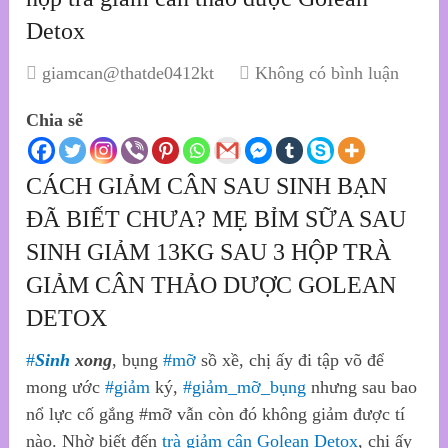
Detox
giamcan@thatde0412kt
Không có bình luận
Chia sẽ
CÁCH GIẢM CÂN SAU SINH BẠN
ĐÃ BIẾT CHƯA? MẸ BỈM SỮA SAU
SINH GIẢM 13KG SAU 3 HỘP TRÀ
GIẢM CÂN THẢO DƯỢC GOLEAN
DETOX
#
Sinh
xong
, bụng
#
mỡ
sồ xề, chị ấy đi tập võ để
mong ước
#
giảm
ký,
#
giảm_mỡ_bụng
nhưng sau bao
nổ lực cố gắng #mỡ vẫn còn đó không giảm được tí
nào. Nhờ biết đến
trà giảm cân Golean Detox
, chị ấy