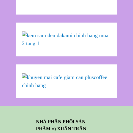
NHÀ PHÂN PHỐI SẢN
PHẨM =) XUÂN TRẦN