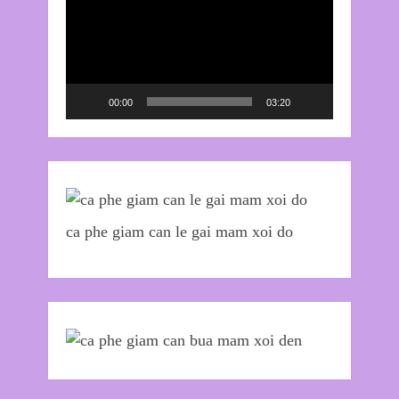
chơi
Video
00:00
03:20
ca phe giam can le gai mam xoi do