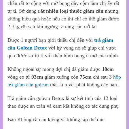
chân rất to cộng với mỡ bụng dày cộm làm chị ấy rất
tự ti. Sử dụng
rất nhiều loại thuốc giảm cân
nhưng
không hiệu quả hoặc nếu có thì chỉ có thể giảm được
2-3kg rồi sau khi ngưng=> tăng cân trở lại
Được 1 người bạn giới thiệu chị đến với
trà giảm
cân Golean Detox
với hy vọng nó sẽ giúp chị vượt
qua được sự tự ti với thân hình bụng ù mỡ của mình.
Không ngoài sự mong đợi chị đã giảm được
18cm
vòng eo từ
93cm
giảm xuống còn
75cm
chỉ sau 3
hộp
trà giảm cân golean
thật là tuyệt phải không các bạn.
Trà giảm cân golean Detox là sự kết tinh của 12 loại
thảo dược an toàn và cam kết không có tác dụng phụ
Bạn Không cần ăn kiêng và không tập thể dục