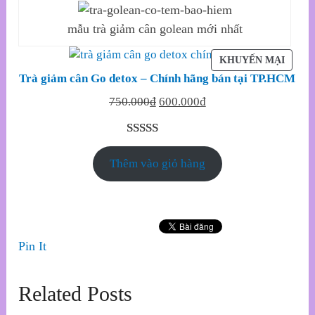
mẫu trà giảm cân golean mới nhất
SẢN
KHUYẾN MẠI
PHẨM
Trà giảm cân Go detox – Chính hãng bán tại TP.HCM
ĐANG
Original
Current
750.000
₫
600.000
₫
GIẢM
price
price
GIÁ
was:
is:
5.00
32
trên 5
750.000₫.
600.000₫.
Thêm vào giỏ hàng
dựa trên
đánh giá
Pin It
Related Posts