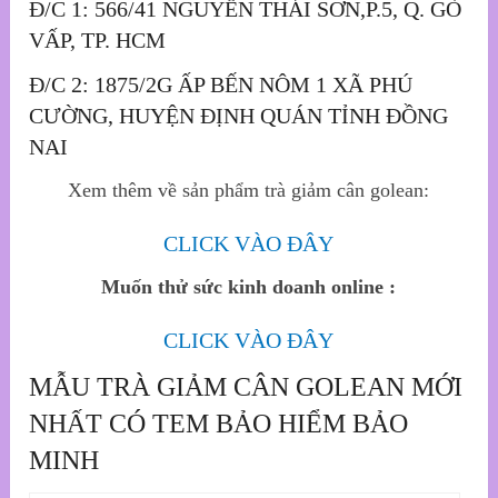
Đ/C 1: 566/41 NGUYỄN THÁI SƠN,P.5, Q. GÒ
VẤP, TP. HCM
Đ/C 2: 1875/2G ẤP BẾN NÔM 1 XÃ PHÚ
CƯỜNG, HUYỆN ĐỊNH QUÁN TỈNH ĐỒNG
NAI
Xem thêm về sản phẩm trà giảm cân golean:
CLICK VÀO ĐÂY
Muốn thử sức kinh doanh online :
CLICK VÀO ĐÂY
MẪU TRÀ GIẢM CÂN GOLEAN MỚI
NHẤT CÓ TEM BẢO HIỂM BẢO
MINH