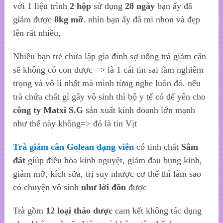
với 1 liệu trình
2 hộp
sử dụng
28 ngày
bạn ấy đã
giảm được
8kg mỡ
. nhìn bạn ấy đã mi nhon và đẹp
lên rất nhiều,
Nhiều bạn trẻ chưa lập gia đình sợ uống trà giảm cân
sẽ không có con được => là 1 cái tin sai lầm nghiêm
trọng và vô lí nhất mà mình từng nghe luôn đó. nếu
trà chứa chất gì gây vô sinh thì bộ y tế có để yên cho
công ty Matxi S.G
sản xuất kinh doanh lớn mạnh
như thế này không=> đó là tin Vịt
Trà giảm cân Golean dạng viên
có tinh chất
Sâm
đất
giúp điều hòa kinh nguyệt, giảm đau bụng kinh,
giảm mỡ, kích sữa, trị suy nhược cơ thể thì làm sao
có chuyện vô sinh
như lời đồn
được
Trà gồm
12 loại thảo dược
cam kết không tác dụng