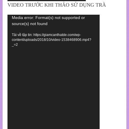
VIDEO TRƯỚC KHI THẢO SỬ DỤNG TRÀ
Trình
Media error: Format(s) not supported or
source(s) not found
chơi
Video
Tải về tập tin: https://giamcanthatde.com/wp-
content/uploads/2018/10/video-1538468906.mp4?
_=2