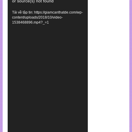
or source(s) not found
chơi
Video
Tải về tập tin: https://giamcanthatde.com/wp-
content/uploads/2018/10/video-
1538468896.mp4?_=1