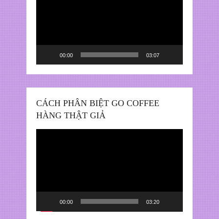
chơi
Video
00:00
03:07
CÁCH PHÂN BIỆT GO COFFEE
HÀNG THẬT GIẢ
Trình
chơi
Video
00:00
03:20